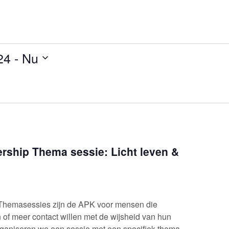
en
24
 - 
Nu
ship Thema sessie: Licht leven &
Themasessies zijn de APK voor mensen die
 of meer contact willen met de wijsheid van hun
rganiseren we een sessie met een specifiek thema