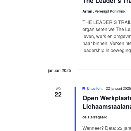
The Leader’s Tr
Arran
, Verenigd Koninkrijk
THE LEADER’S TRAIL
organiseren we The Lea
leven, werk en omgeving
naar binnen. Verken n
leadership In beweging 
januari 2025
Uitgelicht
22 januari 202
WO
22
Open Werkplaats
Lichaamstaalan
de sterregaard
Wanneer? Data: 22 janua