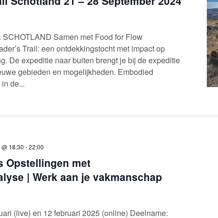
ail Schotland 21 – 28 September 2024
 SCHOTLAND Samen met Food for Flow
der’s Trail: een ontdekkingstocht met impact op
. De expeditie naar buiten brengt je bij de expeditie
ieuwe gebieden en mogelijkheden. Embodied
in de...
5 @ 18:30
-
22:00
 Opstellingen met
alyse | Werk aan je vakmanschap
ri (live) en 12 februari 2025 (online) Deelname: