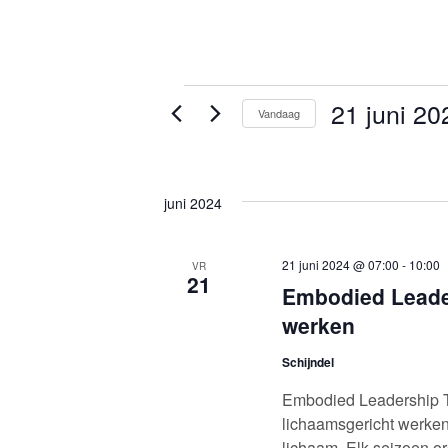
Evenement
21 juni 20
Vandaag
Selecteer
een
datum.
juni 2024
21 juni 2024 @ 07:00
-
10:00
VR
21
Embodied Leader
werken
Schijndel
Embodied Leadership 
lichaamsgericht werken
lichaam. Elk seizoen o