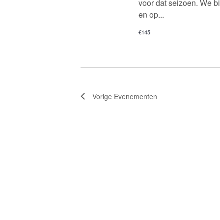
voor dat seizoen. We b
en op...
€145
Vorige
Evenementen