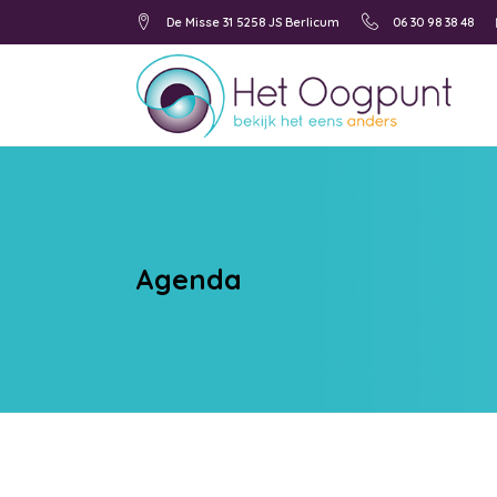
De Misse 31 5258 JS Berlicum
06 30 98 38 48
Agenda