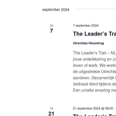
september 2024
7 september 2024
ZA
7
The Leader’s Tr
Utrechtse Heuvelrug
The Leader’s Trail – NL
jouw ontwikkeling en (ze
leven of werk. We werk
de uitgestrekte Utrech
aandoen. Gezamenlijk i
leidraad dient tijdens de
Een unieke ervaring me
21 september 2024 @ 08:00
-
ZA
21