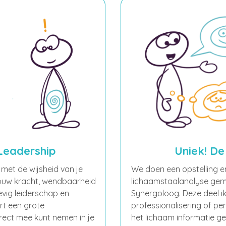
Leadership
Uniek! De
met de wijsheid van je
We doen een opstelling en
jouw kracht, wendbaarheid
lichaamstaalanalyse gema
tevig leiderschap en
Synergoloog. Deze deel ik
art een grote
professionalisering of per
rect mee kunt nemen in je
het lichaam informatie g