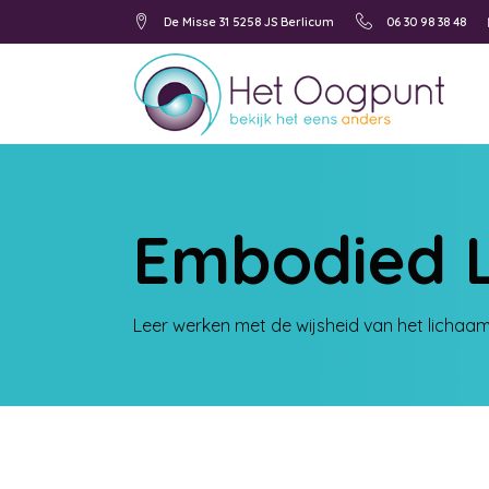
De Misse 31 5258 JS Berlicum
06 30 98 38 48
Embodied 
Leer werken met de wijsheid van het lichaa