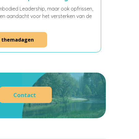
bodied Leadership, maar ook opfrissen,
d en aandacht voor het versterken van de
themadagen
verder?
Contact