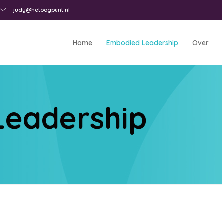
judy@hetoogpunt.nl
Home
Embodied Leadership
Over
Leadership
m