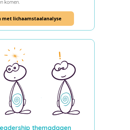
ven komen.
n met lichaamstaalanalyse
eadership themadagen