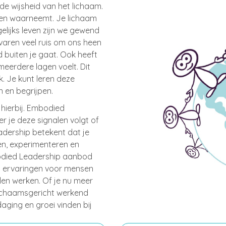
e wijsheid van het lichaam.
t en waarneemt. Je lichaam
gelijks leven zijn we gewend
aren veel ruis om ons heen
buiten je gaat. Ook heeft
eerdere lagen voelt. Dit
jk. Je kunt leren deze
 en begrijpen.
n hierbij. Embodied
 je deze signalen volgt of
adership betekent dat je
en, experimenteren en
bodied Leadership aanbod
eit ervaringen voor mensen
len werken. Of je nu meer
 lichaamsgericht werkend
tdaging en groei vinden bij