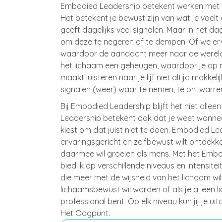
Embodied Leadership betekent werken met d
Het betekent je bewust zijn van wat je voel
geeft dagelijks veel signalen. Maar in het da
om deze te negeren of te dempen. Of we erv
waardoor de aandacht meer naar de wereld 
het lichaam een geheugen, waardoor je op m
maakt luisteren naar je lijf niet altijd makkeli
signalen (weer) waar te nemen, te ontwarren
Bij Embodied Leadership blijft het niet allee
Leadership betekent ook dat je weet wanneer
kiest om dat juist niet te doen. Embodied Le
ervaringsgericht en zelfbewust wilt ontdekk
daarmee wil groeien als mens. Met het Em
bied ik op verschillende niveaus en intensit
die meer met de wijsheid van het lichaam wil
lichaamsbewust wil worden of als je al een
professional bent. Op elk niveau kun jij je ui
Het Oogpunt.