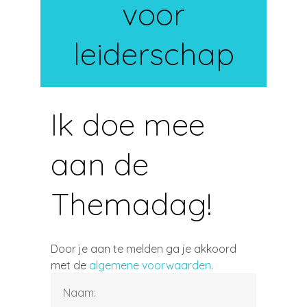
voor
leiderschap
Ik doe mee
aan de
Themadag!
Door je aan te melden ga je akkoord
met de
algemene voorwaarden
.