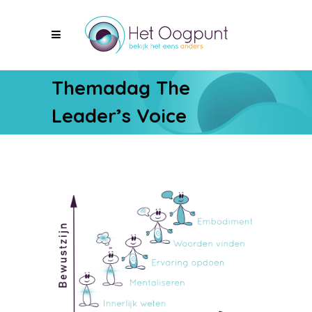
Themadag The
Leader’s Voice