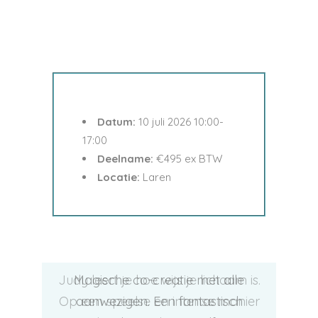
Datum:
10 juli 2026 10:00-
17:00
Deelname:
€495 ex BTW
Locatie:
Laren
Judy leert je hoe wijs je lichaam is.
Magische co-creatie met alle
Fantasti
Op een speelse en intense manier
aanwezigen. Een fantastisch
gebr