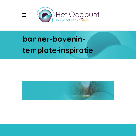
banner-bovenin-
template-inspiratie