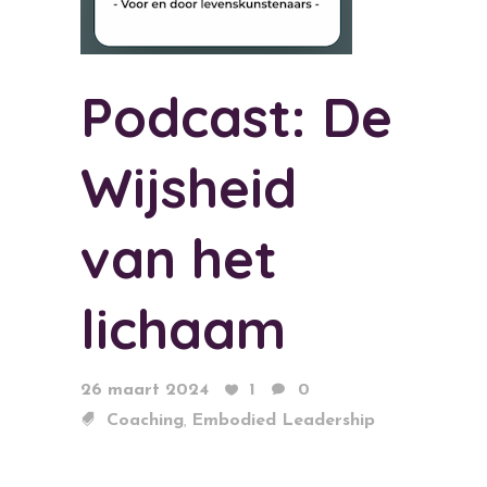
Podcast: De
Wijsheid
van het
lichaam
26 maart 2024
1
0
,
Coaching
Embodied Leadership