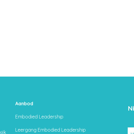
Aanbod
N
Embodied Leadership
Leergang Embodied Leadership
ijk