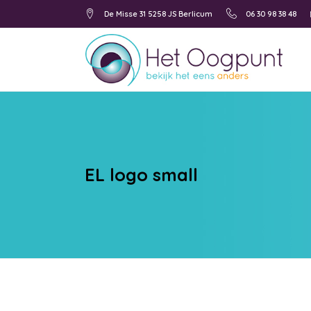
De Misse 31 5258 JS Berlicum
06 30 98 38 48
EL logo small