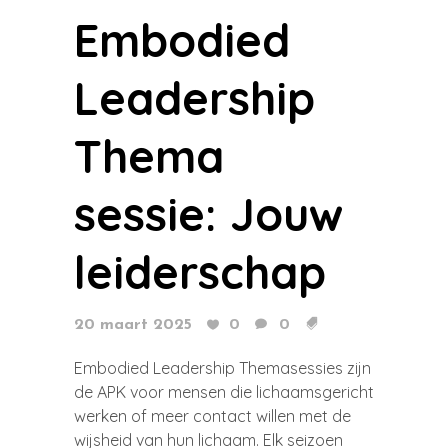
Embodied
Leadership
Thema
sessie: Jouw
leiderschap
20 maart 2025
0
0
Embodied Leadership Themasessies zijn
de APK voor mensen die lichaamsgericht
werken of meer contact willen met de
wijsheid van hun lichaam. Elk seizoen